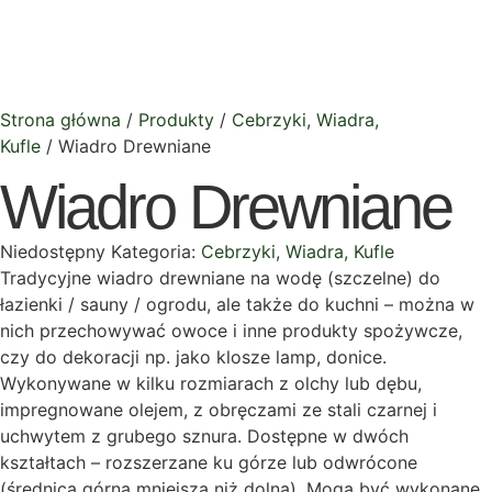
Wiadro 2, 5,
Wiadro 5L
10L olcha
olcha pałąk
odwrócone
drewniany
Strona główna
/
Produkty
/
Cebrzyki, Wiadra,
Kufle
/ Wiadro Drewniane
Wiadro Drewniane
Niedostępny
Kategoria:
Cebrzyki, Wiadra, Kufle
Tradycyjne wiadro drewniane na wodę (szczelne) do
łazienki / sauny / ogrodu, ale także do kuchni – można w
nich przechowywać owoce i inne produkty spożywcze,
czy do dekoracji np. jako klosze lamp, donice.
Wykonywane w kilku rozmiarach z olchy lub dębu,
impregnowane olejem, z obręczami ze stali czarnej i
uchwytem z grubego sznura. Dostępne w dwóch
kształtach – rozszerzane ku górze lub odwrócone
(średnica górna mniejsza niż dolna). Mogą być wykonane