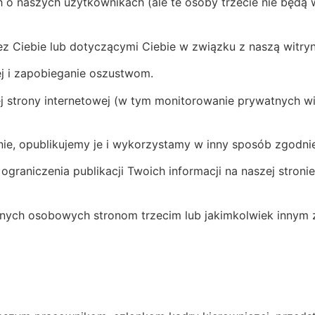
ch o naszych użytkownikach (ale te osoby trzecie nie będ
ez Ciebie lub dotyczącymi Ciebie w związku z naszą witryn
ej i zapobieganie oszustwom.
zej strony internetowej (w tym monitorowanie prywatnych
nie, opublikujemy je i wykorzystamy w inny sposób zgodnie
graniczenia publikacji Twoich informacji na naszej stron
ych osobowych stronom trzecim lub jakimkolwiek innym z