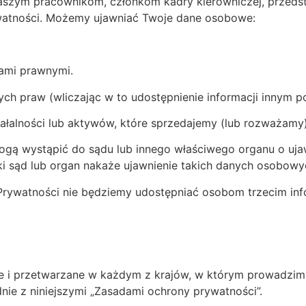
zym pracownikom, członkom kadry kierowniczej, przedst
ywatności. Możemy ujawniać Twoje dane osobowe:
.
iami prawnymi.
ch praw (wliczając w to udostępnienie informacji innym 
ałalności lub aktywów, które sprzedajemy (lub rozważamy)
mogą wystąpić do sądu lub innego właściwego organu o uja
aki sąd lub organ nakaże ujawnienie takich danych osobowy
 Prywatności nie będziemy udostępniać osobom trzecim in
 i przetwarzane w każdym z krajów, w którym prowadzimy
nie z niniejszymi „Zasadami ochrony prywatności”.