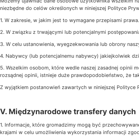
Możemy ujawniać dane osobowe użytkownika wszelkim nas
niezbędne do celów określonych w niniejszej Polityce Pr
1. W zakresie, w jakim jest to wymagane przepisami prawa
2. W związku z trwającymi lub potencjalnymi postępowan
3. W celu ustanowienia, wyegzekwowania lub obrony naszy
4. Nabywcy (lub potencjalnemu nabywcy) jakiejkolwiek dzi
5. Wszelkim osobom, które wedle naszej zasadnej opinii 
rozsądnej opinii, istnieje duże prawdopodobieństwo, że t
Z wyjątkiem postanowień zawartych w niniejszej Polityce
V. Międzynarodowe transfery danych
1. Informacje, które gromadzimy mogą być przechowywane
krajami w celu umożliwienia wykorzystania informacji zgod