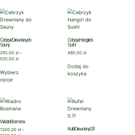
Cebrzyk Drewniany do
Cebrzyk Hangiri do
Sauny
Sushi
250,00
zł
–
480,00
zł
520,00
zł
Dodaj do
Wybierz
koszyka
opcje
Wiadro Bosmana
Kufel Drewniany 0.7l
1300,00
zł
–