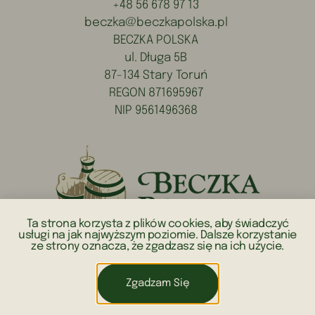
+48 56 678 97 13
beczka@beczkapolska.pl
BECZKA POLSKA
ul. Długa 5B
87-134 Stary Toruń
REGON 871695967
NIP 9561496368
Ta strona korzysta z plików cookies, aby świadczyć
usługi na jak najwyższym poziomie. Dalsze korzystanie
ze strony oznacza, że zgadzasz się na ich użycie.
Zgadzam Się
2026 © BECZKA POLSKA WSZYSTKIE PRAWA ZASTRZEŻONE