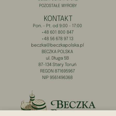
POZOSTAŁE WYROBY
KONTAKT
Pon. - Pt. od 9:00 - 17:00
+48 601 800 847
+48 56 678 97 13
beczka@beczkapolska.pl
BECZKA POLSKA
ul. Długa 5B
87-134 Stary Toruń
REGON 871695967
NIP 9561496368