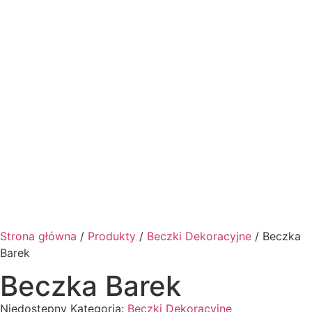
Barek 80x50
Barek 80x50
Barek 90x60
Barek 90x60
cm dąb z
cm sosna
cm z
cm z łozami
łozami
postarzany
drzwiczkami
bejcowany
Barek 100x70
Barek 120x80
Barek 90x60
Barek 90x60
cm z
cm z
cm z łozami
cm
drzwiczkami
drzwiczkami
Strona główna
/
Produkty
/
Beczki Dekoracyjne
/ Beczka
Barek
Beczka Barek
Niedostępny
Kategoria:
Beczki Dekoracyjne